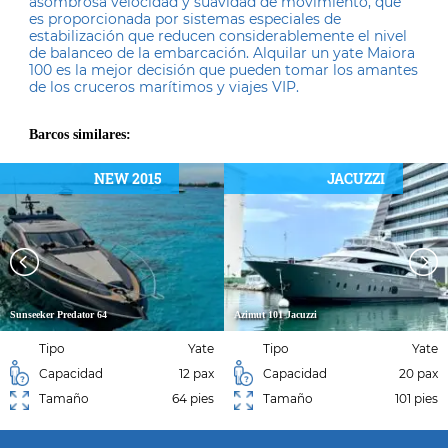
asombrosa velocidad y suavidad de movimiento, que
es proporcionada por sistemas especiales de
estabilización que reducen considerablemente el nivel
de balanceo de la embarcación. Alquilar un yate Maiora
100 es la mejor decisión que pueden tomar los amantes
de los cruceros marítimos y viajes VIP.
Barcos similares:
NEW 2015
JACUZZI
Sunseeker Predator 64
Azimut 101 Jacuzzi
Tipo
Yate
Tipo
Yate
Capacidad
12 pax
Capacidad
20 pax
Tamaño
64 pies
Tamaño
101 pies