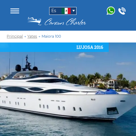
Es
Principal
→
Yates
→
Maiora 100
LUJOSA 2016