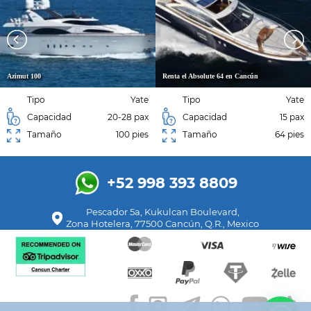
Azimut 100
Renta el Absolute 64 en Cancún
Tipo
Yate
Tipo
Yate
Capacidad
20-28 pax
Capacidad
15 pax
Tamaño
100 pies
Tamaño
64 pies
+52 998 393 8809
Pescador 5a, Kukulcan Boulevard,
Zona Hotelera, 77500 Cancún, Q.R., Mexico