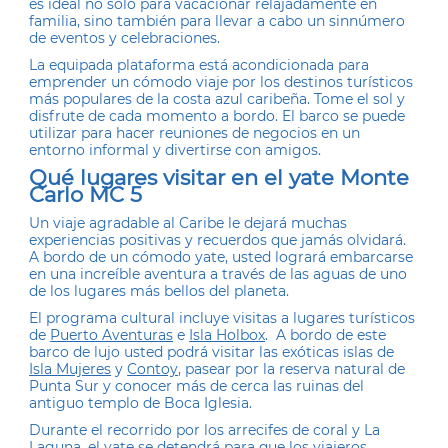
es ideal no solo para vacacionar relajadamente en
familia, sino también para llevar a cabo un sinnúmero
de eventos y celebraciones.
La equipada plataforma está acondicionada para
emprender un cómodo viaje por los destinos turísticos
más populares de la costa azul caribeña. Tome el sol y
disfrute de cada momento a bordo. El barco se puede
utilizar para hacer reuniones de negocios en un
entorno informal y divertirse con amigos.
Qué lugares visitar en el yate Monte
Carlo MC 5
Un viaje agradable al Caribe le dejará muchas
experiencias positivas y recuerdos que jamás olvidará.
A bordo de un cómodo yate, usted logrará embarcarse
en una increíble aventura a través de las aguas de uno
de los lugares más bellos del planeta.
El programa cultural incluye visitas a lugares turísticos
de
Puerto Aventuras
e
Isla Holbox
. A bordo de este
barco de lujo usted podrá visitar las exóticas islas de
Isla Mujeres
y
Contoy
, pasear por la reserva natural de
Punta Sur y conocer más de cerca las ruinas del
antiguo templo de Boca Iglesia.
Durante el recorrido por los arrecifes de coral y La
Laguna, el yate se detendrá para que los viajeros