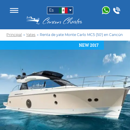
Es
Principal
→
Yates
→
Renta de yate Monte Carlo MC5 (50′) en Cancún
NEW 2017