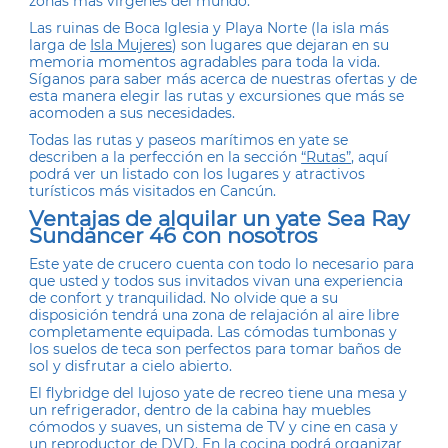
zonas más vírgenes del mundo.
Las ruinas de Boca Iglesia y Playa Norte (la isla más
larga de
Isla Mujeres
) son lugares que dejaran en su
memoria momentos agradables para toda la vida.
Síganos para saber más acerca de nuestras ofertas y de
esta manera elegir las rutas y excursiones que más se
acomoden a sus necesidades.
Todas las rutas y paseos marítimos en yate se
describen a la perfección en la sección
“Rutas”
, aquí
podrá ver un listado con los lugares y atractivos
turísticos más visitados en Cancún.
Ventajas de alquilar un yate Sea Ray
Sundancer 46 con nosotros
Este yate de crucero cuenta con todo lo necesario para
que usted y todos sus invitados vivan una experiencia
de confort y tranquilidad. No olvide que a su
disposición tendrá una zona de relajación al aire libre
completamente equipada. Las cómodas tumbonas y
los suelos de teca son perfectos para tomar baños de
sol y disfrutar a cielo abierto.
El flybridge del lujoso yate de recreo tiene una mesa y
un refrigerador, dentro de la cabina hay muebles
cómodos y suaves, un sistema de TV y cine en casa y
un reproductor de DVD. En la cocina podrá organizar