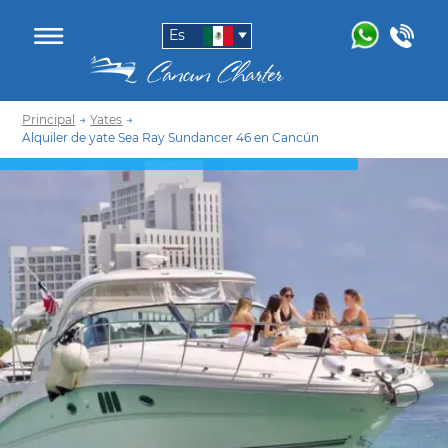
Es
Principal
→
Yates
→
Alquiler de yate Sea Ray Sundancer 46 en Cancún