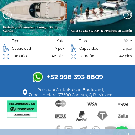
Renta de yate Sunseeker Camargue 46 en
Cancún
Renta de yate Sea Ray 42 Flybridge en Cancún
Tipo
Yate
Tipo
Yate
Capacidad
17 pax
Capacidad
12 pax
Tamaño
46 pies
Tamaño
42 pies
+52 998 393 8809
Pescador 5a, Kukulcan Boulevard,
Zona Hotelera, 77500 Cancún, Q.R., Mexico