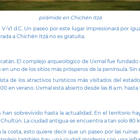
pirámide en Chichén Itzá
s V-VI d.C. Un paseo por este lugar impresionará por igu
rada a Chichén Itzá no es gratuita.
catán. El complejo arqueológico de Uxmal fue fundado en
rse en uno de los sitios más prósperos de la península. S
sta de los atractivos turísticos más visitados del estad
0:00 en verano. Uxmal está abierto desde las 8 a.m. hasta 
s han sobrevivido hasta la actualidad. En el territorio 
del Chultún. La ciudad antigua se encuentra a tan solo 80
a la costa, esto quiere decir que un paseo por las rui
complejo también hay una ciudad moderna con una infrae