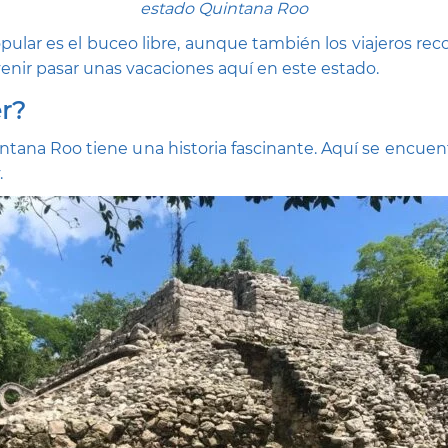
estado Quintana Roo
lar es el buceo libre, aunque también los viajeros reco
enir pasar unas vacaciones aquí en este estado.
er?
Quintana Roo tiene una historia fascinante. Aquí se e
.