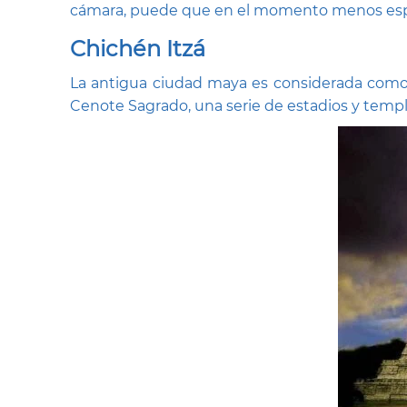
cámara, puede que en el momento menos esper
Chich
é
n Itz
á
La antigua ciudad maya es considerada como e
Cenote Sagrado, una serie de estadios y templ