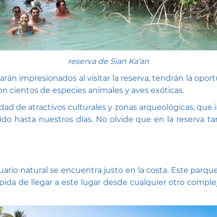
reserva de
Sian Ka’an
án impresionados al visitar la reserva, tendrán la oport
con cientos de especies animales y aves exóticas.
d de atractivos culturales y zonas arqueológicas, que inc
vido hasta nuestros días. No olvide que en la reserva t
ario natural se encuentra justo en la costa. Este parque
y rápida de llegar a este lugar desde cualquier otro comp