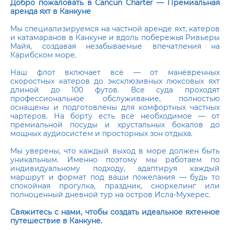
Добро пожаловать в Cancun Charter — Премиальная
аренда яхт в Канкуне
Мы специализируемся на частной аренде яхт, катеров
и катамаранов в Канкуне и вдоль побережья Ривьеры
Майя, создавая незабываемые впечатления на
Карибском море.
Наш флот включает всё — от манёвренных
скоростных катеров до эксклюзивных люксовых яхт
длиной до 100 футов. Все суда проходят
профессиональное обслуживание, полностью
оснащены и подготовлены для комфортных частных
чартеров. На борту есть всё необходимое — от
премиальной посуды и хрустальных бокалов до
мощных аудиосистем и просторных зон отдыха.
Мы уверены, что каждый выход в море должен быть
уникальным. Именно поэтому мы работаем по
индивидуальному подходу, адаптируя каждый
маршрут и формат под ваши пожелания — будь то
спокойная прогулка, праздник, сноркелинг или
полноценный дневной тур на остров Исла-Мухерес.
Свяжитесь с нами, чтобы создать идеальное яхтенное
путешествие в Канкуне.