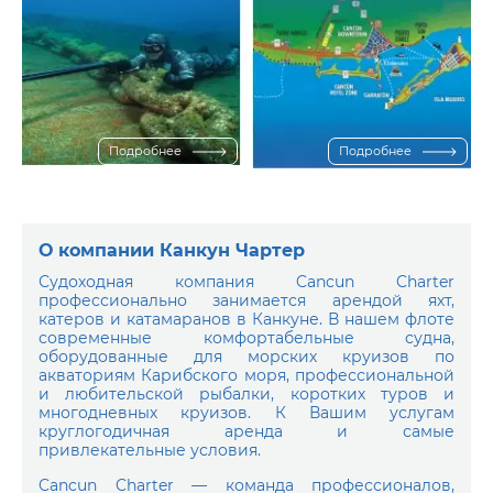
Подробнее
Подробнее
О компании Канкун Чартер
Судоходная компания Cancun Charter
профессионально занимается арендой яхт,
катеров и катамаранов в Канкуне. В нашем флоте
современные комфортабельные судна,
оборудованные для морских круизов по
акваториям Карибского моря, профессиональной
и любительской рыбалки, коротких туров и
многодневных круизов. К Вашим услугам
круглогодичная аренда и самые
привлекательные условия.
Cancun Charter — команда профессионалов,