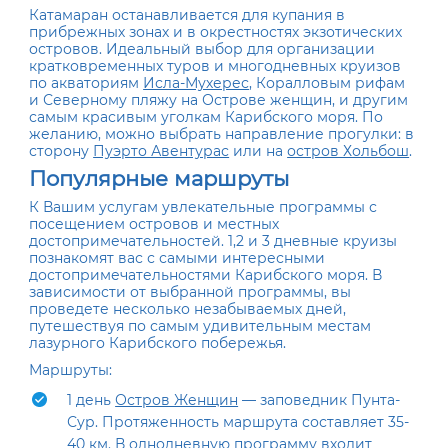
Катамаран останавливается для купания в
прибрежных зонах и в окрестностях экзотических
островов. Идеальный выбор для организации
кратковременных туров и многодневных круизов
по акваториям
Исла-Мухерес
, Коралловым рифам
и Северному пляжу на Острове женщин, и другим
самым красивым уголкам Карибского моря. По
желанию, можно выбрать направление прогулки: в
сторону
Пуэрто Авентурас
или на
остров Хольбош
.
Популярные маршруты
К Вашим услугам увлекательные программы с
посещением островов и местных
достопримечательностей.
1,2 и 3 дневные круизы
познакомят вас с самыми интересными
достопримечательностями Карибского моря. В
зависимости от выбранной программы, вы
проведете несколько незабываемых дней,
путешествуя по самым удивительным местам
лазурного Карибского побережья.
Маршруты:
1 день
Остров Женщин
— заповедник Пунта-
Сур. Протяженность маршрута составляет 35-
40 км. В однодневную программу входит