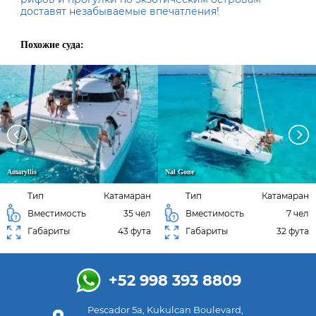
доставят незабываемые впечатления!
Похожие суда:
Amaryllis
Nal Gone
Тип
Катамаран
Тип
Катамаран
Вместимость
35 чел
Вместимость
7 чел
Габариты
43 фута
Габариты
32 фута
+52 998 393 8809
Pescador 5a, Kukulcan Boulevard,