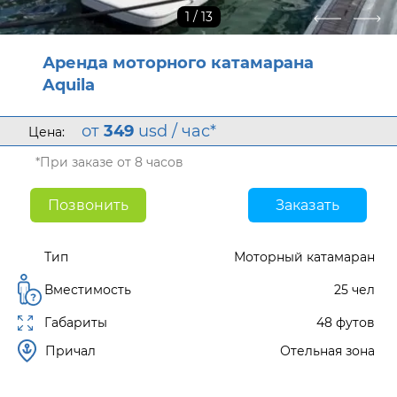
1
/ 13
Аренда моторного катамарана
Aquila
от
349
usd / час*
Цена:
*При заказе от 8 часов
Позвонить
Заказать
Тип
Моторный катамаран
Вместимость
25 чел
Габариты
48 футов
Причал
Отельная зона