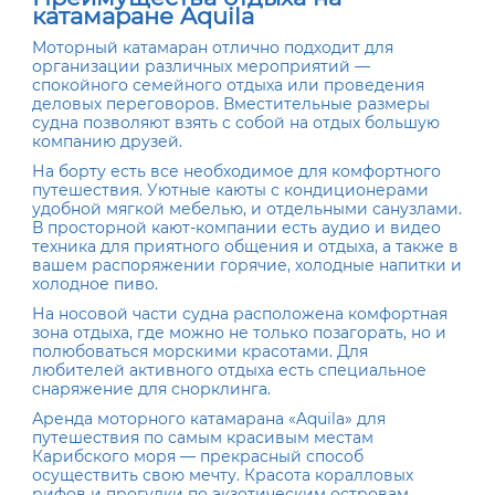
катамаране Aquila
Моторный катамаран отлично подходит для
организации различных мероприятий —
спокойного семейного отдыха или проведения
деловых переговоров. Вместительные размеры
судна позволяют взять с собой на отдых большую
компанию друзей.
На борту есть все необходимое для комфортного
путешествия. Уютные каюты с кондиционерами
удобной мягкой мебелью, и отдельными санузлами.
В просторной кают-компании есть аудио и видео
техника для приятного общения и отдыха, а также в
вашем распоряжении горячие, холодные напитки и
холодное пиво.
На носовой части судна расположена комфортная
зона отдыха, где можно не только позагорать, но и
полюбоваться морскими красотами. Для
любителей активного отдыха есть специальное
снаряжение для снорклинга.
Аренда моторного катамарана «Aquila» для
путешествия по самым красивым местам
Карибского моря — прекрасный способ
осуществить свою мечту. Красота коралловых
рифов и прогулки по экзотическим островам