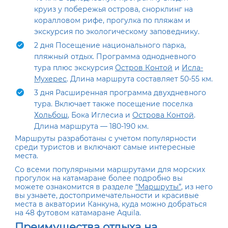
круиз у побережья острова, снорклинг на
коралловом рифе, прогулка по пляжам и
экскурсия по экологическому заповеднику.
2 дня Посещение национального парка,
пляжный отдых. Программа однодневного
тура плюс экскурсия
Остров Контой
и
Исла-
Мухерес
. Длина маршрута составляет 50-55 км.
3 дня Расширенная программа двухдневного
тура. Включает также посещение поселка
Хольбош
, Бока Иглесиа и
Острова Контой
.
Длина маршрута — 180-190 км.
Маршруты разработаны с учетом популярности
среди туристов и включают самые интересные
места.
Со всеми популярными маршрутами для морских
прогулок на катамаране более подробно вы
можете ознакомится в разделе
“Маршруты”
, из него
вы узнаете, достопримечательности и красивые
места в акватории Канкуна, куда можно добраться
на 48 футовом катамаране
Aquila
.
Преимущества отдыха на