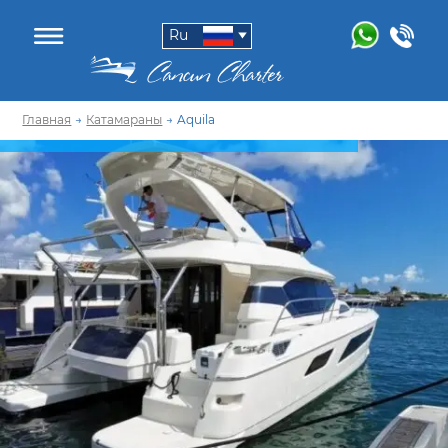
Ru
Главная
→
Катамараны
→
Aquila