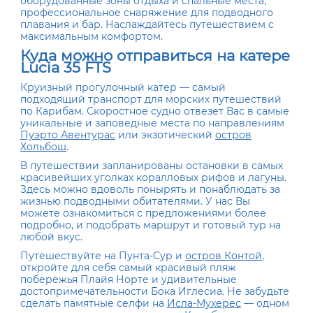
оборудованные зоны отдыха и спальные места,
профессиональное снаряжение для подводного
плавания и бар. Наслаждайтесь путешествием с
максимальным комфортом.
Куда можно отправиться на катере
Lucia 35 FTS
Круизный прогулочный катер — самый
подходящий транспорт для морских путешествий
по Карибам. Скоростное судно отвезет Вас в самые
уникальные и заповедные места по направлениям
Пуэрто Авентурас
или экзотический
остров
Хольбош
.
В путешествии запланированы остановки в самых
красивейших уголках коралловых рифов и лагуны.
Здесь можно вдоволь понырять и понаблюдать за
жизнью подводными обитателями. У нас Вы
можете ознакомиться с предложениями более
подробно, и подобрать маршрут и готовый тур на
любой вкус.
Путешествуйте на Пунта-Сур и
остров Контой
,
откройте для себя самый красивый пляж
побережья Плайя Норте и удивительные
достопримечательности Бока Иглесиа. Не забудьте
сделать памятные селфи на
Исла-Мухерес
— одном