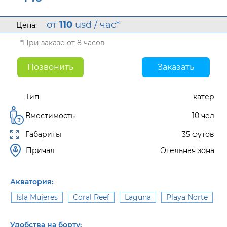
от
110
usd / час*
Цена:
*При заказе от 8 часов
Позвонить
Заказать
Тип
катер
Вместимость
10 чел
Габариты
35 футов
Причал
Отельная зона
Акватория:
Isla Mujeres
Coral Reef
Laguna
Playa Norte
Удобства на борту: