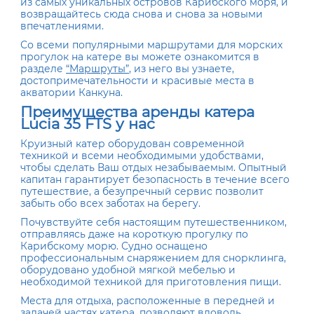
из самых уникальных островов Карибского моря, и
возвращайтесь сюда снова и снова за новыми
впечатлениями.
Со всеми популярными маршрутами для морских
прогулок на катере вы можете ознакомится в
разделе
“Маршруты”
, из него вы узнаете,
достопримечательности и красивые места в
акватории Канкуна.
Преимущества аренды катера
Lucia 35 FTS у нас
Круизный катер оборудован современной
техникой и всеми необходимыми удобствами,
чтобы сделать Ваш отдых незабываемым. Опытный
капитан гарантирует безопасность в течение всего
путешествие, а безупречный сервис позволит
забыть обо всех заботах на берегу.
Почувствуйте себя настоящим путешественником,
отправляясь даже на короткую прогулку по
Карибскому морю. Судно оснащено
профессиональным снаряжением для снорклинга,
оборудовано удобной мягкой мебелью и
необходимой техникой для приготовления пищи.
Места для отдыха, расположенные в передней и
задачей частях катера, позволяют вдоволь