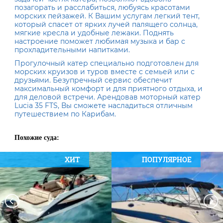
позагорать и расслабиться, любуясь красотами
морских пейзажей. К Вашим услугам легкий тент,
который спасет от ярких лучей палящего солнца,
мягкие кресла и удобные лежаки. Поднять
настроение поможет любимая музыка и бар с
прохладительными напитками.
Прогулочный катер специально подготовлен для
морских круизов и туров вместе с семьей или с
друзьями. Безупречный сервис обеспечит
максимальный комфорт и для приятного отдыха, и
для деловой встречи. Арендовав моторный катер
Lucia 35 FTS, Вы сможете насладиться отличным
путешествием по Карибам.
Похожие суда:
ХИТ
ПОПУЛЯРНОЕ