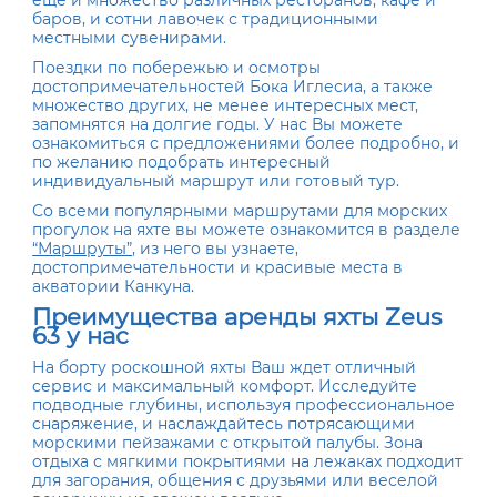
еще и множество различных ресторанов, кафе и
баров, и сотни лавочек с традиционными
местными сувенирами.
Поездки по побережью и осмотры
достопримечательностей Бока Иглесиа, а также
множество других, не менее интересных мест,
запомнятся на долгие годы. У нас Вы можете
ознакомиться с предложениями более подробно, и
по желанию подобрать интересный
индивидуальный маршрут или готовый тур.
Со всеми популярными маршрутами для морских
прогулок на яхте вы можете ознакомится в разделе
“Маршруты”
, из него вы узнаете,
достопримечательности и красивые места в
акватории Канкуна.
Преимущества аренды яхты Zeus
63 у нас
На борту роскошной яхты Ваш ждет отличный
сервис и максимальный комфорт. Исследуйте
подводные глубины, используя профессиональное
снаряжение, и наслаждайтесь потрясающими
морскими пейзажами с открытой палубы. Зона
отдыха с мягкими покрытиями на лежаках подходит
для загорания, общения с друзьями или веселой