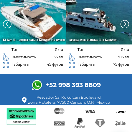
El Ray 45 – аренда яхты в Канкуне (45 футов)
Аренда яхты Hatteras 75 в Канкуне
Тип
Яхта
Тип
Яхта
Вместимость
15 чел
Вместимость
30 чел
Габариты
45 футов
Габариты
75 футов
+52 998 393 8809
Pescador 5a, Kukulcan Boulevard,
Zona Hotelera, 77500 Cancún, Q.R., Mexico