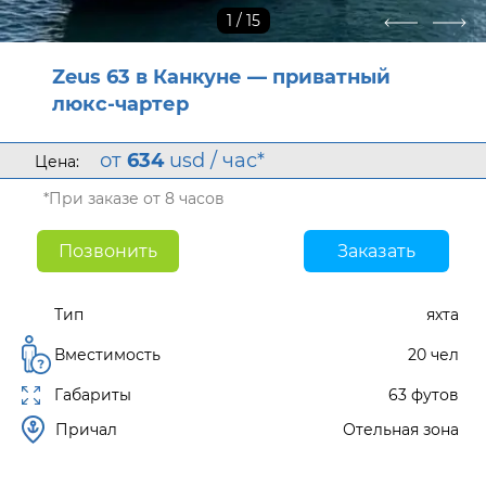
1
/ 15
Zeus 63 в Канкуне — приватный
люкс-чартер
от
634
usd / час*
Цена:
*При заказе от 8 часов
Позвонить
Заказать
Тип
яхта
Вместимость
20 чел
Габариты
63 футов
Причал
Отельная зона