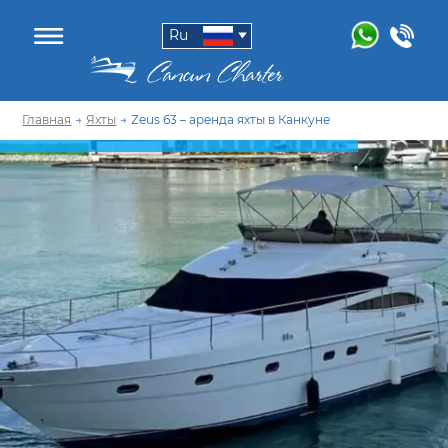
Ru
Главная
→
Яхты
→
Zeus 63 – аренда яхты в Канкуне