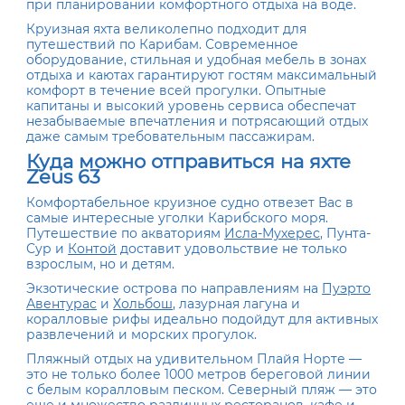
при планировании комфортного отдыха на воде.
Круизная яхта великолепно подходит для
путешествий по Карибам. Современное
оборудование, стильная и удобная мебель в зонах
отдыха и каютах гарантируют гостям максимальный
комфорт в течение всей прогулки. Опытные
капитаны и высокий уровень сервиса обеспечат
незабываемые впечатления и потрясающий отдых
даже самым требовательным пассажирам.
Куда можно отправиться на яхте
Zeus 63
Комфортабельное круизное судно отвезет Вас в
самые интересные уголки Карибского моря.
Путешествие по акваториям
Исла-Мухерес
, Пунта-
Сур и
Контой
доставит удовольствие не только
взрослым, но и детям.
Экзотические острова по направлениям на
Пуэрто
Авентурас
и
Хольбош
, лазурная лагуна и
коралловые рифы идеально подойдут для активных
развлечений и морских прогулок.
Пляжный отдых на удивительном Плайя Норте —
это не только более 1000 метров береговой линии
с белым коралловым песком. Северный пляж — это